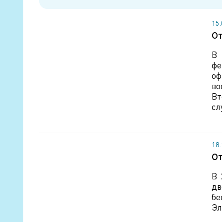
15
От
В 
фе
оф
во
Вт
сл
18
От
В 
дв
бе
Эл