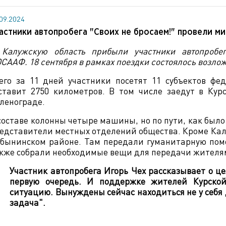
.09.2024
астники автопробега "Своих не бросаем!" провели ми
Калужскую область прибыли участники автопробега
СААФ. 18 сентября в рамках поездки состоялось возло
его за 11 дней участники посетят 11 субъектов ф
ставит 2750 километров. В том числе заедут в Кур
ленограде.
составе колонны четыре машины, но по пути, как было
едставители местных отделений общества. Кроме Калу
бынинском районе. Там передали гуманитарную пом
кже собрали необходимые вещи для передачи жителям
Участник автопробега Игорь Чех рассказывает о це
первую очередь. И поддержке жителей Курской
ситуацию. Вынуждены сейчас находиться не у себя д
задача".