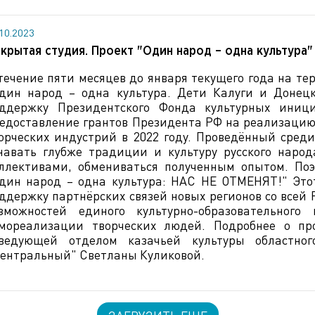
.10.2023
крытая студия. Проект "Один народ – одна культура"
течение пяти месяцев до января текущего года на те
дин народ – одна культура. Дети Калуги и Донец
ддержку Президентского Фонда культурных иниц
едоставление грантов Президента РФ на реализацию 
орческих индустрий в 2022 году. Проведённый среди
навать глубже традиции и культуру русского наро
ллективами, обмениваться полученным опытом. По
дин народ – одна культура: НАС НЕ ОТМЕНЯТ!" Это
ддержку партнёрских связей новых регионов со всей
зможностей единого культурно-образовательного
мореализации творческих людей. Подробнее о про
ведующей отделом казачьей культуры областно
ентральный" Светланы Куликовой.