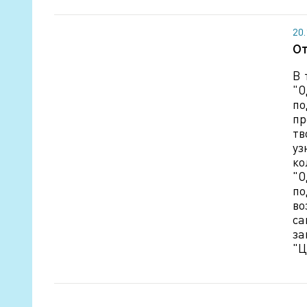
20
От
В 
"О
по
пр
тв
уз
ко
"О
по
во
са
за
"Ц