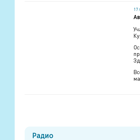
17
Ав
Уч
Ку
О
пр
Зд
Вс
ма
Радио