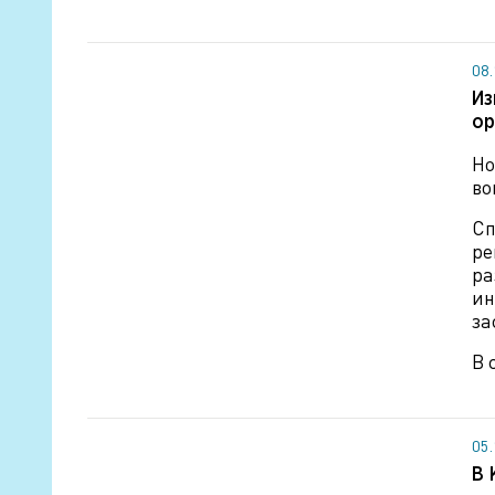
08
Из
ор
Но
во
Сп
ре
ра
ин
за
В 
05
В 