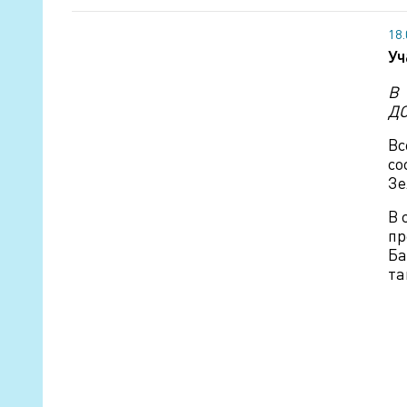
18
Уч
В 
ДО
Вс
со
Зе
В 
пр
Ба
та