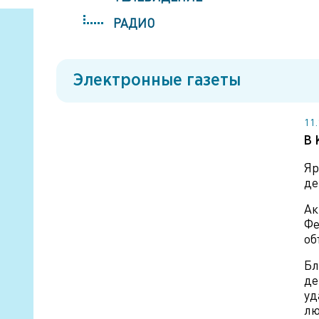
РАДИО
Электронные газеты
11
В 
Яр
де
Ак
Фе
об
Бл
де
уд
лю