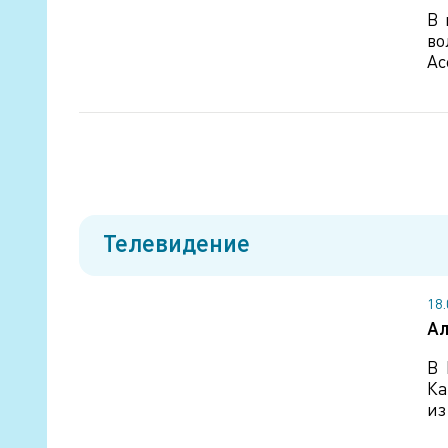
В 
во
Ас
Телевидение
18
Ал
В 
Ка
из