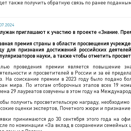
дет также получить обратную связь по ранее поданны
.07.2024
лужан приглашают к участию в проекте «Знание. Пре
авная премия страны в области просвещения учрежде
ду для признания достижений российских деятелей, 
пуляризаторов науки, а также чтобы отметить просве
лью проведения премии является повышение зна
ятельности и просветителей в России и за её предела
з. На соискание премии в 2023 году было подано бол
ран мира. По итогам отборочных этапов всех 19 но
ена 29 лауреатов озвучены в этом году на Междунаро
обы получить просветительскую награду, необходимо 
сокие оценки экспертов, Почетного жюри и признание
явки принимаются до 30 сентября этого года на оф
сле по номинации «За вклад в сохранении семейных 