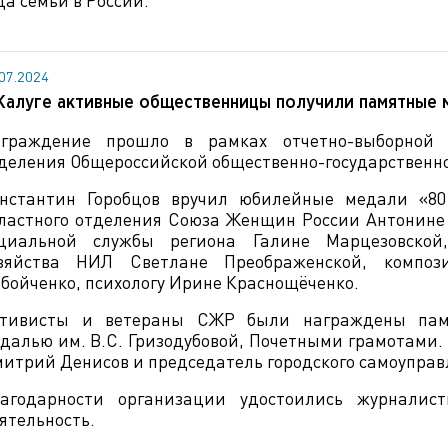
да семьи в России.
.07.2024
Калуге активные общественницы получили памятные
граждение прошло в рамках отчетно-выборной к
деления Общероссийской общественно-государственн
нстантин Горобцов вручил юбилейные медали «80
ластного отделения Союза Женщин России Антонине 
циальной службы региона Галине Марцезовской, 
зяйства НИЛ Светлане Преображенской, композ
бойченко, психологу Ирине Краснощёченко.
ктивисты и ветераны СЖР были награждены пам
далью им. В.С. Гризодубовой, Почетными грамотами.
итрий Денисов и председатель городского самоупра
агодарности организации удостоились журнали
ятельность.