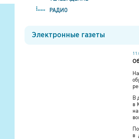
РАДИО
Электронные газеты
11
Об
На
об
ре
В 
в 
на
во
По
в 