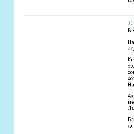
Го
03
В 
На
от
Ко
об
со
хо
На
А
ме
Дм
Бл
де