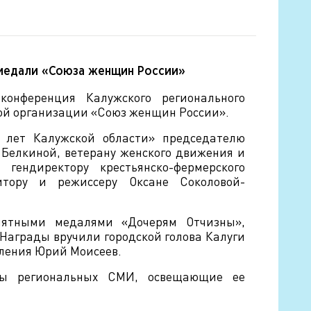
 медали «Союза женщин России»
онференция Калужского регионального
ой организации «Союз женщин России».
 лет Калужской области» председателю
Белкиной, ветерану женского движения и
гендиректору крестьянско-фермерского
итору и режиссеру Оксане Соколовой-
ятными медалями «Дочерям Отчизны»,
 Награды вручили городской голова Калуги
вления Юрий Моисеев.
сты региональных СМИ, освещающие ее