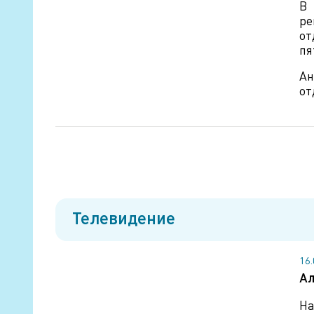
В 
ре
от
пя
Ан
от
Телевидение
16
Ал
На