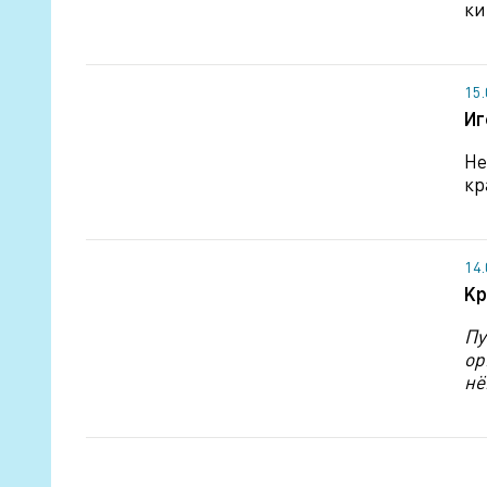
ки
15
Иг
Не
кр
14
Кр
Пу
ор
нё