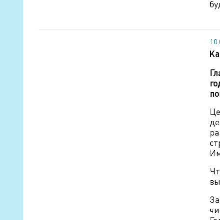
бу
10
Ка
Гл
го
по
Це
де
ра
ст
Им
Чт
вы
За
чи