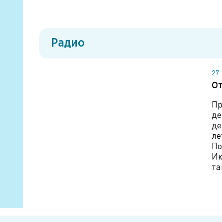
Радио
27
От
Пр
де
де
ле
По
Ик
та