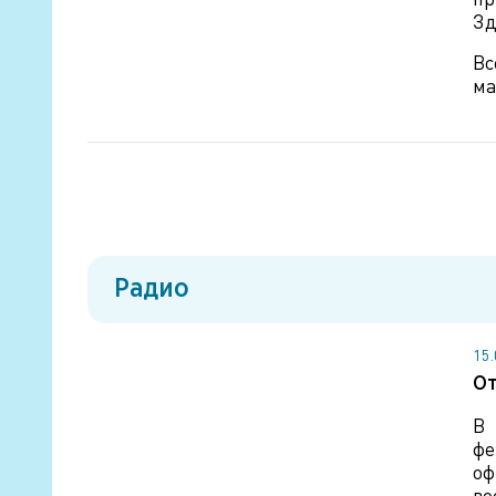
Зд
Вс
ма
Радио
15
От
В 
фе
оф
во