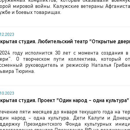
орой мировой войны. Калужские ветераны Афганист
ужбе и боевых товарищах.
.12.2023
крытая студия. Любительский театр "Открытые двер
2024 году исполнится 30 лет с момента создания в
ери". О творческом пути коллектива, который от
ссменный руководитель и режиссёр Наталья Гриба
ьвира Тюрина.
.10.2023
крытая студия. Проект "Один народ – одна культура"
течение пяти месяцев до января текущего года на те
дин народ – одна культура. Дети Калуги и Донец
ддержку Президентского Фонда культурных иниц
едоставление грантов Президента РФ на реализацию 