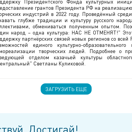
ддержку Президентского Фонда культурных иниц
едоставление грантов Президента РФ на реализацию 
орческих индустрий в 2022 году. Проведённый среди
навать глубже традиции и культуру русского наро
ллективами, обмениваться полученным опытом. По
дин народ – одна культура: НАС НЕ ОТМЕНЯТ!" Это
ддержку партнёрских связей новых регионов со всей
зможностей единого культурно-образовательного
мореализации творческих людей. Подробнее о про
ведующей отделом казачьей культуры областно
ентральный" Светланы Куликовой.
ЗАГРУЗИТЬ ЕЩЕ
твуй, Достигай!