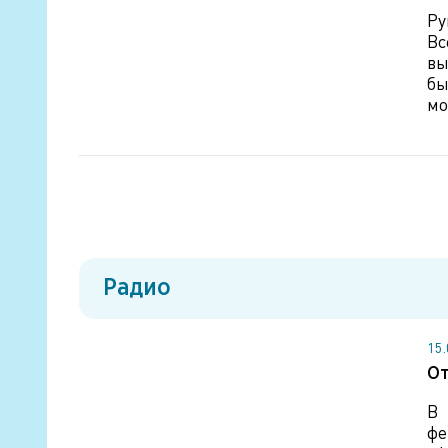
Ру
Вс
вы
бы
мо
Радио
15
От
В 
фе