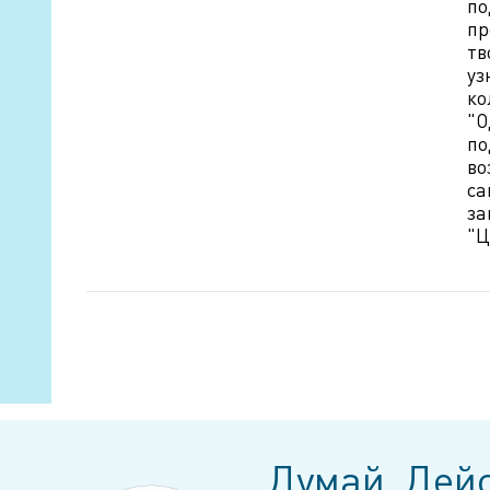
по
пр
тв
уз
ко
"О
по
во
са
за
"Ц
Думай, Дейс