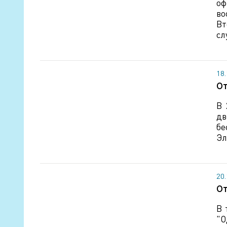
оф
во
Вт
сл
18
От
В 
дв
бе
Эл
20
От
В 
"О