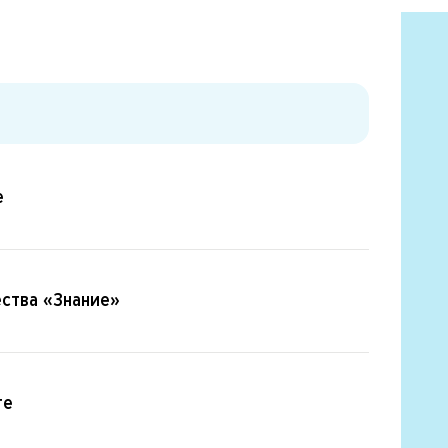
е
ства «Знание»
ге