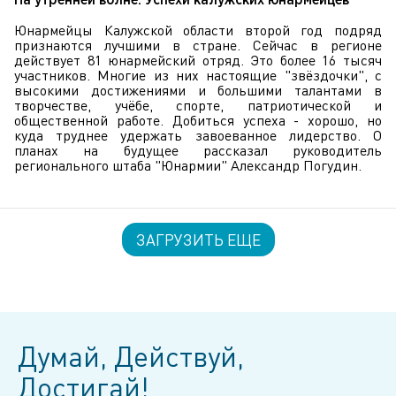
На утренней волне. Успехи калужских юнармейцев
Юнармейцы Калужской области второй год подряд
признаются лучшими в стране. Сейчас в регионе
действует 81 юнармейский отряд. Это более 16 тысяч
участников. Многие из них настоящие "звёздочки", с
высокими достижениями и большими талантами в
творчестве, учёбе, спорте, патриотической и
общественной работе. Добиться успеха - хорошо, но
куда труднее удержать завоеванное лидерство. О
планах на будущее рассказал руководитель
регионального штаба "Юнармии" Александр Погудин.
ЗАГРУЗИТЬ ЕЩЕ
Думай, Действуй,
Достигай!