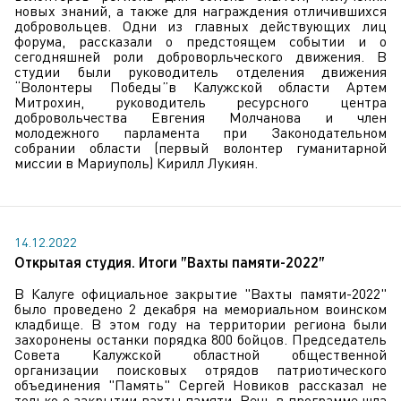
новых знаний, а также для награждения отличившихся
добровольцев. Одни из главных действующих лиц
форума, рассказали о предстоящем событии и о
сегодняшней роли доброворльческого движения. В
студии были руководитель отделения движения
“Волонтеры Победы”в Калужской области Артем
Митрохин, руководитель ресурсного центра
добровольчества Евгения Молчанова и член
молодежного парламента при Законодательном
собрании области (первый волонтер гуманитарной
миссии в Мариуполь) Кирилл Лукиян.
14.12.2022
Открытая студия. Итоги "Вахты памяти-2022"
В Калуге официальное закрытие "Вахты памяти-2022"
было проведено 2 декабря на мемориальном воинском
кладбище. В этом году на территории региона были
захоронены останки порядка 800 бойцов. Председатель
Совета Калужской областной общественной
организации поисковых отрядов патриотического
объединения "Память" Сергей Новиков рассказал не
только о закрытии вахты памяти. Речь в программе шла