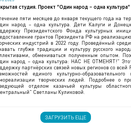
крытая студия. Проект "Один народ – одна культура"
течение пяти месяцев до января текущего года на те
дин народ – одна культура. Дети Калуги и Донец
ддержку Президентского Фонда культурных иниц
едоставление грантов Президента РФ на реализацию 
орческих индустрий в 2022 году. Проведённый среди
навать глубже традиции и культуру русского наро
ллективами, обмениваться полученным опытом. По
дин народ – одна культура: НАС НЕ ОТМЕНЯТ!" Это
ддержку партнёрских связей новых регионов со всей
зможностей единого культурно-образовательного
мореализации творческих людей. Подробнее о про
ведующей отделом казачьей культуры областно
ентральный" Светланы Куликовой.
ЗАГРУЗИТЬ ЕЩЕ