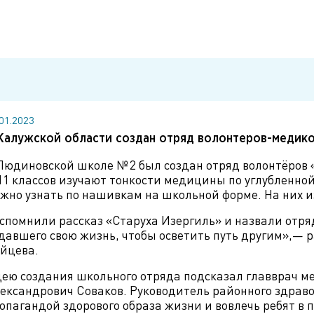
.01.2023
Калужской области создан отряд волонтеров-медик
Людиновской школе № 2 был создан отряд волонтёров 
11 классов изучают тонкости медицины по углубленно
жно узнать по нашивкам на школьной форме. На них 
спомнили рассказ «Старуха Изергиль» и назвали отряд
давшего свою жизнь, чтобы осветить путь другим»,— 
йцева.
ею создания школьного отряда подсказал главврач 
ександрович Соваков. Руководитель районного здрав
опагандой здорового образа жизни и вовлечь ребят в 