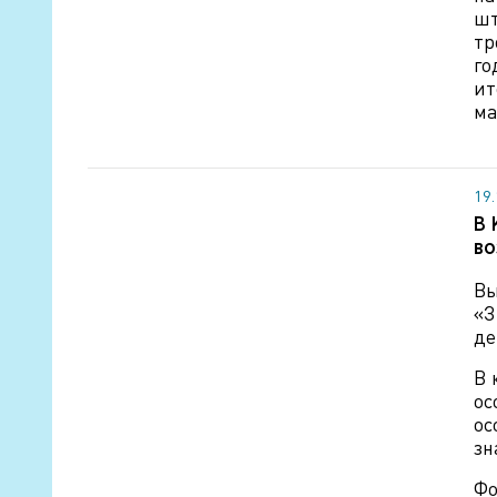
шт
тр
го
ит
ма
19
В 
во
Вы
«З
де
В 
ос
ос
зн
Фо