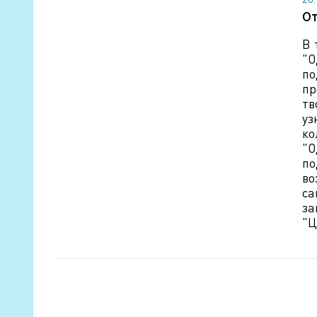
От
В 
"О
по
пр
тв
уз
ко
"О
по
во
са
за
"Ц