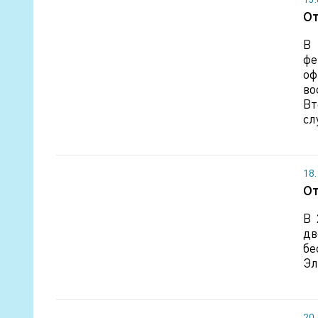
От
В 
фе
оф
во
Вт
сл
18
От
В 
дв
бе
Эл
20