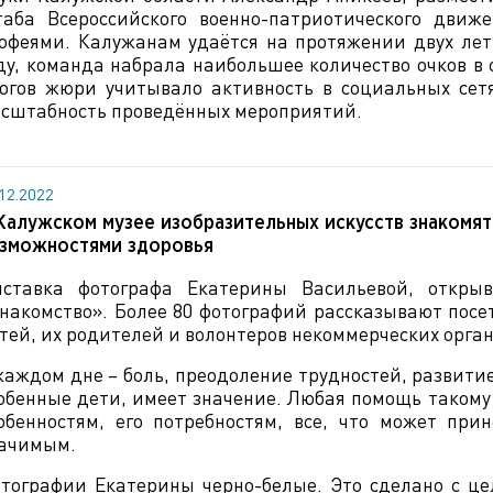
аба Всероссийского военно-патриотического дви
офеями. Калужанам удаётся на протяжении двух лет
ду, команда набрала наибольшее количество очков в
огов жюри учитывало активность в социальных сет
сштабность проведённых мероприятий.
.12.2022
Калужском музее изобразительных искусств знакомят
зможностями здоровья
ставка фотографа Екатерины Васильевой, откры
накомство». Более 80 фотографий рассказывают пос
тей, их родителей и волонтеров некоммерческих орга
каждом дне – боль, преодоление трудностей, развитие
обенные дети, имеет значение. Любая помощь такому
обенностям, его потребностям, все, что может при
ачимым.
тографии Екатерины черно-белые. Это сделано с це