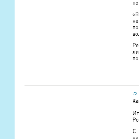
по
«В
не
по
во
Ре
ли
по
22
Ка
Ит
Ро
С 
на