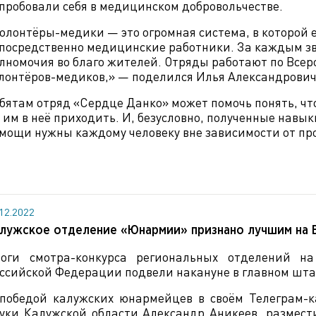
пробовали себя в медицинском добровольчестве.
олонтёры-медики — это огромная система, в которой 
посредственно медицинские работники. За каждым зв
лномочия во благо жителей. Отряды работают по Все
лонтёров-медиков,» — поделился Илья Александрович
бятам отряд «Сердце Данко» может помочь понять, чт
 им в неё приходить. И, безусловно, полученные нав
мощи нужны каждому человеку вне зависимости от про
.12.2022
лужское отделение «Юнармии» признано лучшим на 
оги смотра-конкурса региональных отделений н
ссийской Федерации подвели накануне в главном шта
победой калужских юнармейцев в своём Телеграм-к
уки Калужской области Александр Аникеев, размест