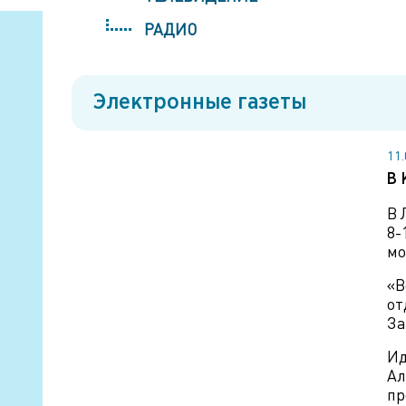
РАДИО
Электронные газеты
11
В 
В 
8-
мо
«В
от
За
Ид
Ал
пр