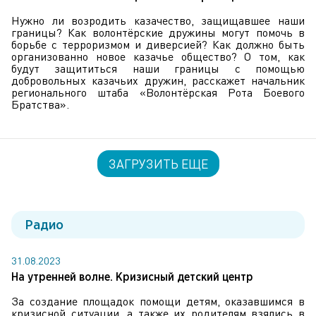
Нужно ли возродить казачество, защищавшее наши
границы? Как волонтёрские дружины могут помочь в
борьбе с терроризмом и диверсией? Как должно быть
организованно новое казачье общество? О том, как
будут защититься наши границы с помощью
добровольных казачьих дружин, расскажет начальник
регионального штаба «Волонтёрская Рота Боевого
Братства».
ЗАГРУЗИТЬ ЕЩЕ
Радио
31.08.2023
На утренней волне. Кризисный детский центр
За создание площадок помощи детям, оказавшимся в
кризисной ситуации, а также их родителям взялись в