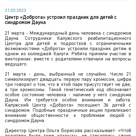
21.03.2023
Центр «Доброта» устроил праздник для детей с
синдромом Дауна
21 марта - Международный день человека с синдромом
Дауна. Сотрудники Калужского реабилитационного
Центра для детей и подростков с ограниченными
возможностями «Доброта» устроили праздник детям в
одном из колледжей Калуги. Ребята приняли участие в
викторинах: вместе с родителями отвечали на вопросы
ведущего.
21 марта - день, выбранный не случайно. Число 21
символизирует двадцать первую пару хромосом, цифра
три говорит о том, что в этой паре присутствует не две,
а три хромосомы. Такой генетический код обозначает
особое состояние человека - наличие у него синдрома
Дауна. Им требуется особое внимание и забота.
Калужский Центр «Доброта» посещают 36 детей с
синдромом. Подобные праздничные акции привлекают
внимание общественности к проблемам людей с
синдромом Дауна.
Директор Центра Ольга Борисова рассказывает: «Чтоб
родители были тоже открыты, не стеснялись своих