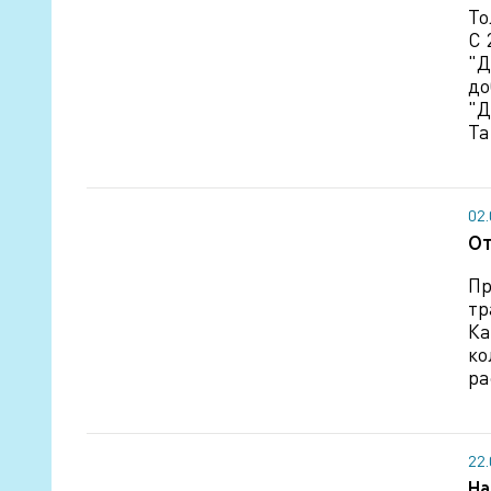
То
С 
"Д
д
"Д
Та
02
От
Пр
тр
Ка
ко
ра
22
На