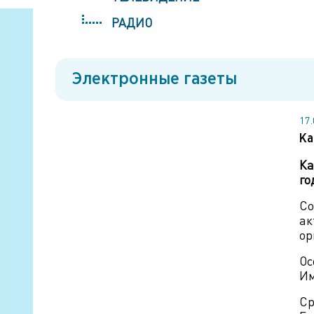
РАДИО
Электронные газеты
17
Ка
Ка
го
Со
ак
ор
Ос
Им
Ср