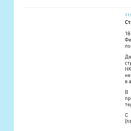
11
Ст
18
Фе
по
Де
ст
НК
не
в 
В 
пр
те
С
(h