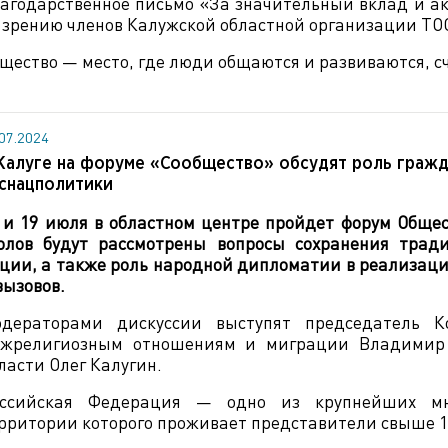
агодарственное письмо «За значительный вклад и а
 зрению членов Калужской областной организации ТО
щество — место, где люди общаются и развиваются, с
.07.2024
Калуге на форуме «Сообщество» обсудят роль гражд
снацполитики
 и 19 июля в областном центре пройдет форум Обще
олов будут рассмотрены вопросы сохранения трад
ции, а также роль народной дипломатии в реализаци
вызовов.
дераторами дискуссии выступят председатель 
жрелигиозным отношениям и миграции Владимир 
ласти Олег Калугин.
ссийская Федерация — одно из крупнейших мно
рритории которого проживает представители свыше 1