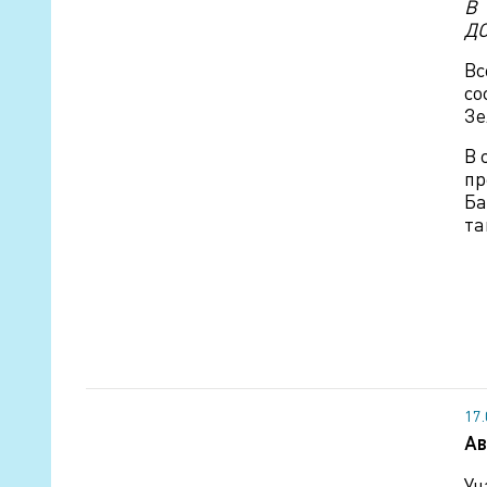
В 
ДО
Вс
со
Зе
В 
пр
Ба
та
17
Ав
Уч