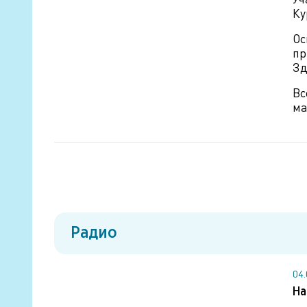
Ку
О
пр
Зд
Вс
ма
Радио
04
На