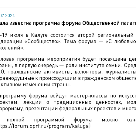
.07.2024
ала известна программа форума Общественной палат
–19 июля в Калуге состоится второй региональный
дерации «Сообщество». Тема форума — «С любовью 
колений».
ловая программа мероприятия будет посвящена це
раны, в первую очередь — роли института семьи. Сре
О, гражданские активисты, волонтеры, журналисты
равнодушные к происходящим в гражданском обществ
активном изменении страны.
программу форума войдут мастер-классы по искусс
оектам, лекции о традиционных ценностях, мо
рроризму, презентации федеральных проектов и много
 полной программой форума можно озна
ttps://forum.oprf.ru/program/kaluga)