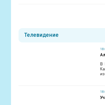
Телевидение
18
Ал
В 
Ка
из
18
Уч