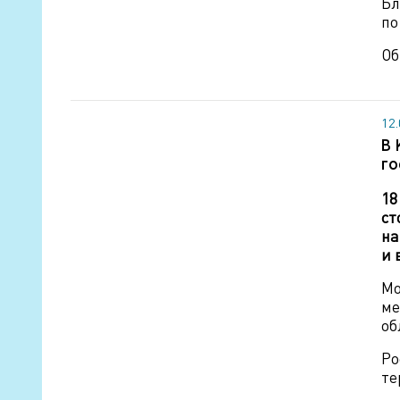
Бл
по
Об
12
В 
го
18
ст
на
и 
Мо
ме
об
Ро
те