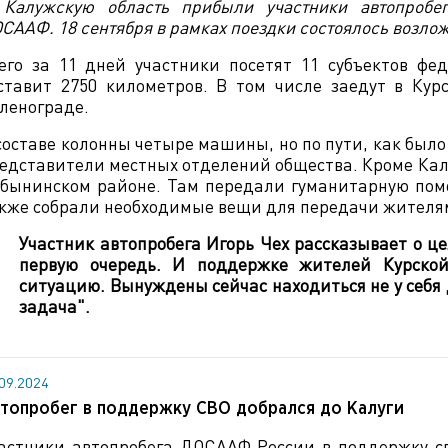
Калужскую область прибыли участники автопробега
СААФ. 18 сентября в рамках поездки состоялось возло
его за 11 дней участники посетят 11 субъектов ф
ставит 2750 километров. В том числе заедут в Кур
ленограде.
составе колонны четыре машины, но по пути, как было
едставители местных отделений общества. Кроме Калу
бынинском районе. Там передали гуманитарную пом
кже собрали необходимые вещи для передачи жителям
Участник автопробега Игорь Чех рассказывает о це
первую очередь. И поддержке жителей Курской
ситуацию. Вынуждены сейчас находиться не у себя д
задача".
.09.2024
топробег в поддержку СВО добрался до Калуги
астники автопробега ДОСААФ России в поддержку с