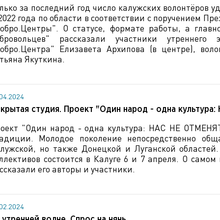
лько за последний год число калужских волонтёров у
2022 года по области в соответствии с поручением Пр
обро.Центры". О статусе, формате работы, а главн
обровольцев" рассказали участники утреннего
обро.Центра" Елизавета Архипова (в центре), во
тьяна Якуткина.
.04.2024
крытая студия. Проект "Один народ - одна культура:
оект "Один народ - одна культура: НАС НЕ ОТМЕНЯТ
адиции. Молодое поколение непосредственно общ
лужской, но также Донецкой и Луганской областей.
ллективов состоится в Калуге 6 и 7 апреля. О само
ссказали его авторы и участники.
.02.2024
 утренней волне. Спрос на нянь