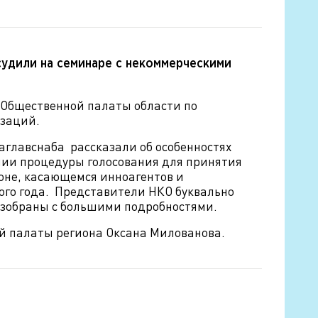
судили на семинаре с некоммерческими
 Общественной палаты области по
изаций.
аглавснаба рассказали об особенностях
нии процедуры голосования для принятия
коне, касающемся инноагентов и
того года. Представители НКО буквально
азобраны с большими подробностями.
й палаты региона Оксана Милованова.