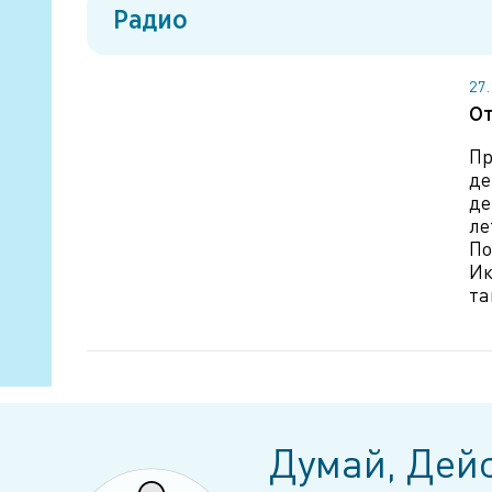
Радио
27
От
Пр
де
де
ле
По
Ик
та
Думай, Дейс