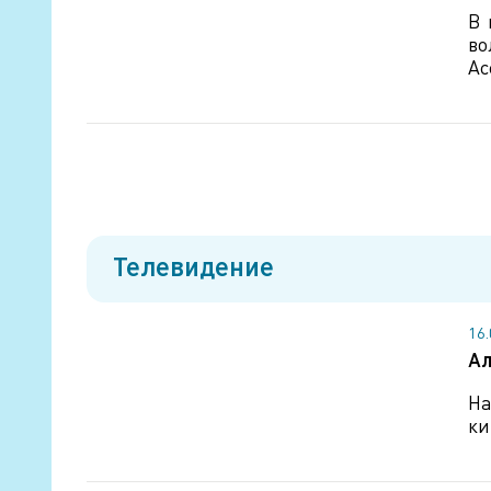
В 
во
Ас
Телевидение
16
Ал
На
ки