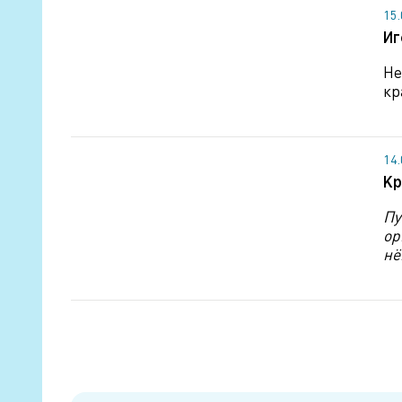
15
Иг
Не
кр
14
Кр
Пу
ор
нё