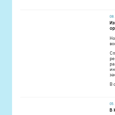
08
Из
ор
Но
во
Сп
ре
ра
ин
за
В 
05
В 