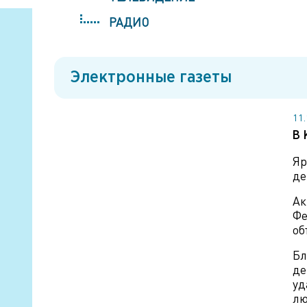
РАДИО
Электронные газеты
11
В 
Яр
де
Ак
Фе
об
Бл
де
уд
лю