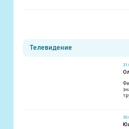
Телевидение
31
Ол
Фе
зн
тр
30
Юл