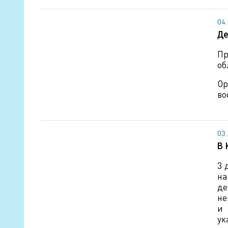
04
Де
Пр
об
Ор
во
03
В 
3 
на
де
не
и 
ук