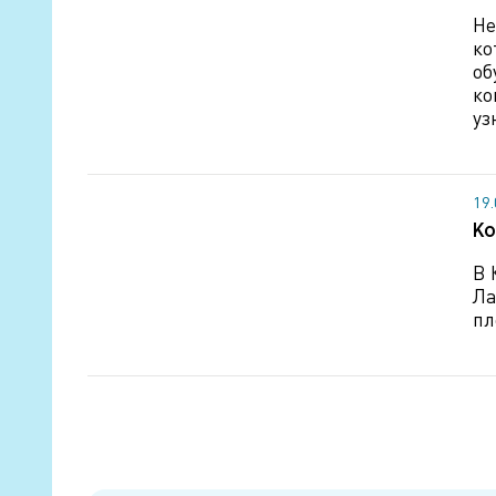
Не
ко
об
ко
уз
19
Ко
В 
Ла
пл