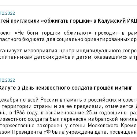
.12.2022
тей пригласили «обжигать горшки» в Калужский ИК
оект «Не боги горшки обжигают» проходит в рам
ластного бюджета для социально ориентированных о
ганизует мероприятия центр индивидуального сопр
спитанникам детских домов и детям, оказавшимся в 
.12.2022
Калуге в День неизвестного солдата прошёл митинг
декабря по всей России в память о российских и сове
 территории страны и за её пределами, отмечается 
нь, в 1966 году, в ознаменование 25-й годовщины р
известного солдата был перенесён из братской могил
торжественно захоронен у стены Московского Кремл
азом Президента РФ была учреждена дата, посвященн