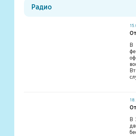
Радио
15
От
В 
фе
оф
во
Вт
сл
18
От
В 
дв
бе