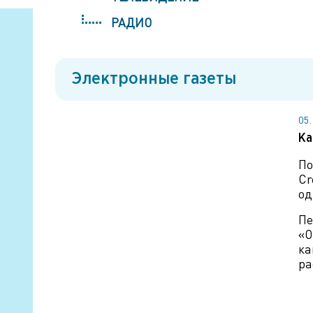
РАДИО
Электронные газеты
05
Ка
По
Cr
од
Пе
«О
ка
ра