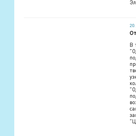
Эл
20
От
В 
"О
по
пр
тв
уз
ко
"О
по
во
са
за
"Ц