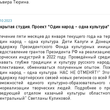
ьвира Тюрина.
.10.2023
крытая студия. Проект "Один народ – одна культура"
течение пяти месяцев до января текущего года на те
дин народ – одна культура. Дети Калуги и Донец
ддержку Президентского Фонда культурных иниц
едоставление грантов Президента РФ на реализацию 
орческих индустрий в 2022 году. Проведённый среди
навать глубже традиции и культуру русского наро
ллективами, обмениваться полученным опытом. По
дин народ – одна культура: НАС НЕ ОТМЕНЯТ!" Это
ддержку партнёрских связей новых регионов со всей
зможностей единого культурно-образовательного
мореализации творческих людей. Подробнее о про
ведующей отделом казачьей культуры областно
ентральный" Светланы Куликовой.